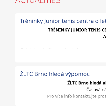
ACTUALITIES
Tréninky Junior tenis centra o l
TRÉNINKY JUNIOR TENIS C
A
Tréninková příprava bude formou:
1) skupinového tréninku ve dvojicích, tr
dopoledních) kempů v termínech od 13.7.2
ŽLTC Brno hledá výpomoc
společně s kempy TŠ) – přihlašování pr
Program kempů:
ŽLTC Brno hledá 
8:30-8:45 – příchod
Časová ná
9-11:15 – rozcvička, tenisový trénink
Pro více info kontaktujte pro
11:15-11:45 – kondiční trénink, atletika, m