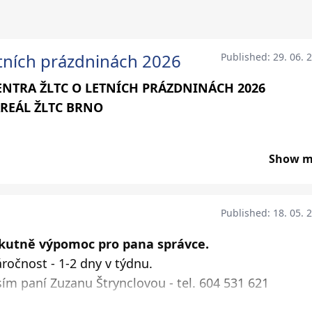
etních prázdninách 2026
Published
:
29. 06. 
ENTRA ŽLTC O LETNÍCH PRÁZDNINÁCH 2026
REÁL ŽLTC BRNO
Show m
ojicích a čtveřicích v rámci celodenních (případně
026 (týdny od 13.7., 20.7., 3.8. a 24.8. proběhnou
Published
:
18. 05. 
ostřednictvím emailu
jtc-zltc@seznam.cz
akutně výpomoc pro pana správce.
ročnost - 1-2 dny v týdnu.
sím paní Zuzanu Štrynclovou - tel. 604 531 621
íčové hry, soutěže