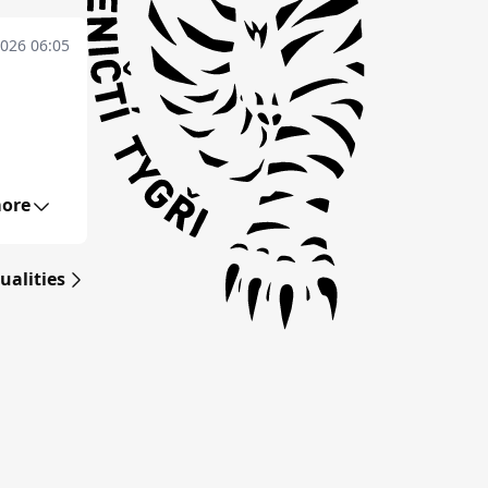
2026 06:05
ore
ualities