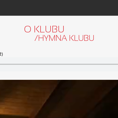
O KLUBU
/HYMNA KLUBU
ž)