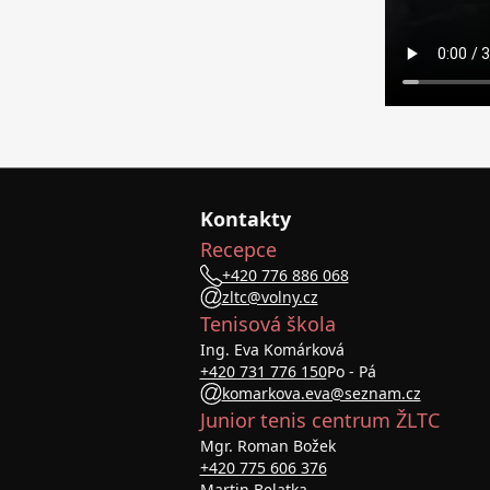
Kontakty
Recepce
+420 776 886 068
zltc@volny.cz
Tenisová škola
Ing. Eva Komárková
+420 731 776 150
Po - Pá
komarkova.eva@seznam.cz
Junior tenis centrum ŽLTC
Mgr. Roman Božek
+420 775 606 376
Martin Belatka