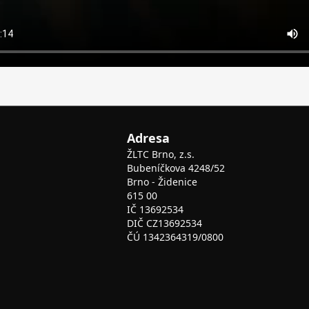
Adresa
ŽLTC Brno, z.s.
Bubeníčkova 4248/52
Brno - Židenice
615 00
IČ 13692534
DIČ CZ13692534
ČÚ 1342364319/0800