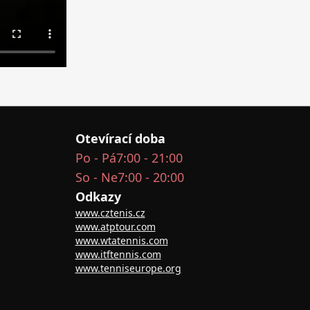
Otevírací doba
Po - Pá
7:00 - 21:00
So - Ne
7:00 - 20:00
Odkazy
www.cztenis.cz
www.atptour.com
www.wtatennis.com
www.itftennis.com
www.tenniseurope.org